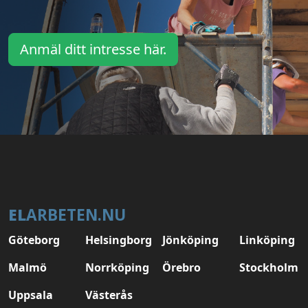
Anmäl ditt intresse här.
EL
ARBETEN.NU
Göteborg
Helsingborg
Jönköping
Linköping
Malmö
Norrköping
Örebro
Stockholm
Uppsala
Västerås