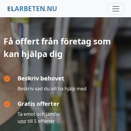
EL
ARBETEN.NU
Få offert från företag som
kan hjälpa dig
Beskriv behovet
Beskriv vad du vill ha hjälp med
Gratis offerter
Ta emot och jämför
upp till 5 offerter